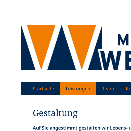
Malermeister Ber
Zweites
Zum
Startseite
Leistungen
Team
Ko
Inhalt:
Menü
Gestaltung
Auf Sie abgestimmt gestalten wir Lebens- 