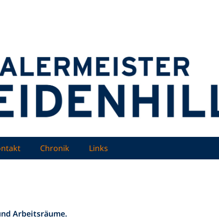
nd Weidenhiller
ntakt
Chronik
Links
und Arbeitsräume.