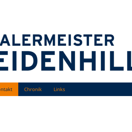
nd Weidenhiller
ntakt
Chronik
Links