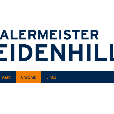
nd Weidenhiller
ntakt
Chronik
Links